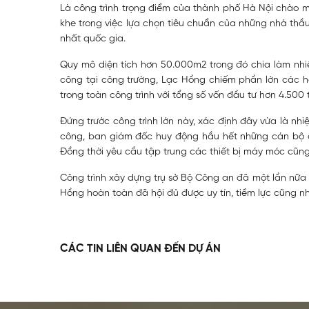
Là công trình trọng điểm của thành phố Hà Nội chào 
khe trong việc lựa chọn tiêu chuẩn của những nhà thầu
nhất quốc gia.
Quy mô diện tích hơn 50.000m2 trong đó chia làm nhi
công tại công trường, Lạc Hồng chiếm phần lớn các h
trong toàn công trình với tổng số vốn đầu tư hơn 4.500 
Đứng trước công trình lớn này, xác định đây vừa là nh
công, ban giám đốc huy động hầu hết những cán bộ c
Đồng thời yêu cầu tập trung các thiết bị máy móc cũng n
Công trình xây dựng trụ sở Bộ Công an đã một lần nữa
Hồng hoàn toàn đã hội đủ được uy tín, tiềm lực cũng n
CÁC TIN LIÊN QUAN ĐẾN DỰ ÁN