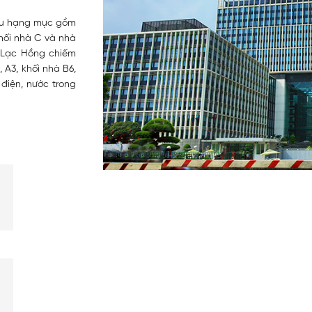
iều hạng mục gồm
khối nhà C và nhà
, Lạc Hồng chiếm
 A3, khối nhà B6,
điện, nước trong