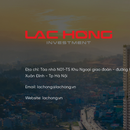
Địa chỉ: Tòa nhà N01-T5 Khu Ngoại giao đoàn - đường
Xuân Đỉnh - Tp Hà Nội
Email: lachong@lachong.vn
Website: lachong.vn