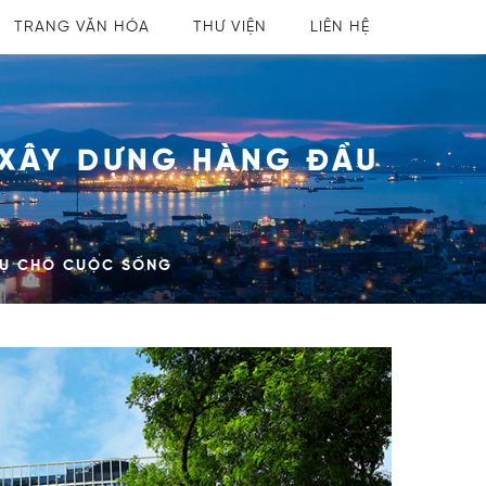
TRANG VĂN HÓA
THƯ VIỆN
LIÊN HỆ
 XÂY DỰNG HÀNG ĐẦU
VỤ CHO CUỘC SỐNG