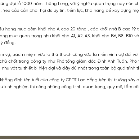
mừng đại lễ 1000 năm Thăng Long, với ý nghĩa quan trọng này nên c
. Yêu cầu cần phải hội đủ uy tín, tiềm lực, khả năng để xây dựng m
ều hạng mục gồm khối nhà A cao 20 tầng , các khối nhà B cao 19 tầ
ạng mục quan trọng như khối nhà A1, A2, A3, khối nhà B6, B8, B10 
tỷ đồng.
iệm vụ, trách nhiệm vừa là thử thách cũng vừa là niềm vinh dự đối v
hủ chốt trong công ty như Phó tổng giám đôc Đinh Anh Tuấn, Phó t
hư vật tư thiết bị hiện đại và đầy đủ nhất trong toàn bộ quá trình t
 khẳng định tên tuổi của công ty CPĐT Lạc Hồng trên thị trường xây
hư kinh nghiệm thi công những công trình quan trọng, quy mô, tầm cỡ