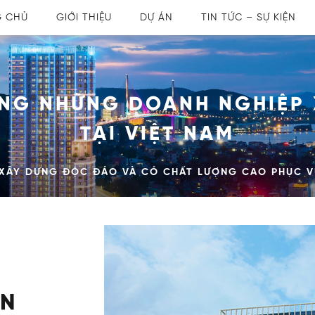
G CHỦ
GIỚI THIỆU
DỰ ÁN
TIN TỨC – SỰ KIỆN
NG NHỮNG DOANH NGHIỆP
TẠI VIỆT NAM
 XÂY DỰNG ĐỘC ĐÁO VÀ CÓ CHẤT LƯỢNG CAO PHỤC 
AN