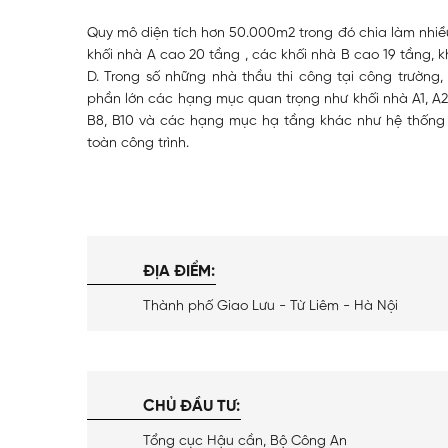
Quy mô diện tích hơn 50.000m2 trong đó chia làm nh
khối nhà A cao 20 tầng , các khối nhà B cao 19 tầng, 
D. Trong số những nhà thầu thi công tại công trường
phần lớn các hạng mục quan trọng như khối nhà A1, A2,
B8, B10 và các hạng mục hạ tầng khác như hệ thống 
toàn công trình.
ĐỊA ĐIỂM:
Thành phố Giao Lưu - Từ Liêm - Hà Nội
CHỦ ĐẦU TƯ:
Tổng cục Hậu cần, Bộ Công An