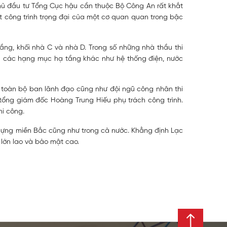
hủ đầu tư Tổng Cục hậu cần thuộc Bộ Công An rất khắt
ột công trình trọng đại của một cơ quan quan trong bậc
ng, khối nhà C và nhà D. Trong số những nhà thầu thi
và các hạng mục hạ tầng khác như hệ thống điện, nước
ới toàn bộ ban lãnh đạo cũng như đội ngũ công nhân thi
ổng giám đốc Hoàng Trung Hiếu phụ trách công trình.
hi công.
 dựng miền Bắc cũng như trong cả nước. Khẳng định Lạc
 lớn lao và bảo mật cao.