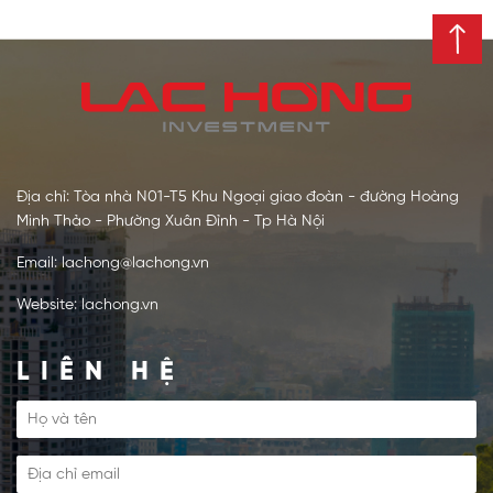
Địa chỉ: Tòa nhà N01-T5 Khu Ngoại giao đoàn - đường Hoàng
Minh Thảo - Phường Xuân Đỉnh - Tp Hà Nội
Email: lachong@lachong.vn
Website: lachong.vn
LIÊN HỆ