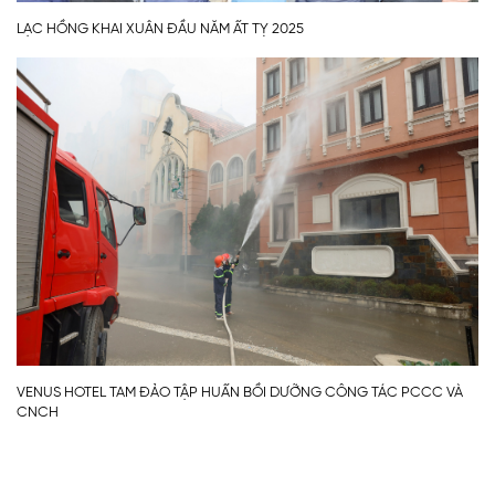
LẠC HỒNG KHAI XUÂN ĐẦU NĂM ẤT TỴ 2025
VENUS HOTEL TAM ĐẢO TẬP HUẤN BỒI DƯỠNG CÔNG TÁC PCCC VÀ
CNCH