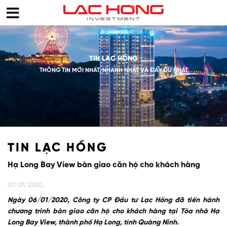
TIN LẠC HỒNG
THÔNG TIN MỚI NHẤT, NHANH NHẤT VÀ ĐẦY ĐỦ NHẤT
TIN LẠC HỒNG
Hạ Long Bay View bàn giao căn hộ cho khách hàng
07/01/2020
Ngày 06/01/2020, Công ty CP Đầu tư Lạc Hồng đã tiến hành
chương trình bàn giao căn hộ cho khách hàng tại Tòa nhà Hạ
Long Bay View, thành phố Hạ Long, tỉnh Quảng Ninh.