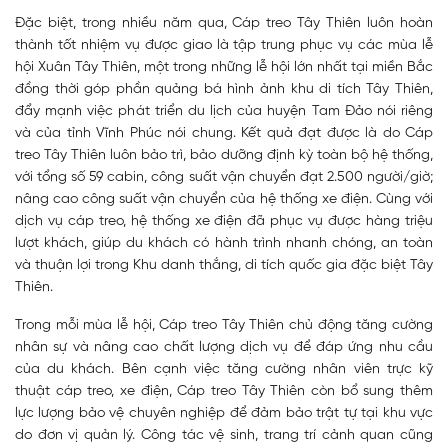
Đặc biệt, trong nhiều năm qua, Cáp treo Tây Thiên luôn hoàn
thành tốt nhiệm vụ được giao là tập trung phục vụ các mùa lễ
hội Xuân Tây Thiên, một trong những lễ hội lớn nhất tại miền Bắc
đồng thời góp phần quảng bá hình ảnh khu di tích Tây Thiên,
đẩy mạnh việc phát triển du lịch của huyện Tam Đảo nói riêng
và của tỉnh Vĩnh Phúc nói chung. Kết quả đạt được là do Cáp
treo Tây Thiên luôn bảo trì, bảo dưỡng định kỳ toàn bộ hệ thống,
với tổng số 59 cabin, công suất vận chuyển đạt 2.500 người/giờ;
nâng cao công suất vận chuyển của hệ thống xe điện. Cùng với
dịch vụ cáp treo, hệ thống xe điện đã phục vụ được hàng triệu
lượt khách, giúp du khách có hành trình nhanh chóng, an toàn
và thuận lợi trong Khu danh thắng, di tích quốc gia đặc biệt Tây
Thiên.
Trong mỗi mùa lễ hội, Cáp treo Tây Thiên chủ động tăng cường
nhân sự và nâng cao chất lượng dịch vụ để đáp ứng nhu cầu
của du khách. Bên cạnh việc tăng cường nhân viên trực kỹ
thuật cáp treo, xe điện, Cáp treo Tây Thiên còn bổ sung thêm
lực lượng bảo vệ chuyên nghiệp để đảm bảo trật tự tại khu vực
do đơn vị quản lý. Công tác vệ sinh, trang trí cảnh quan cũng