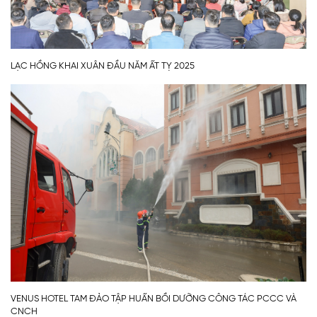
LẠC HỒNG KHAI XUÂN ĐẦU NĂM ẤT TỴ 2025
VENUS HOTEL TAM ĐẢO TẬP HUẤN BỒI DƯỠNG CÔNG TÁC PCCC VÀ
CNCH